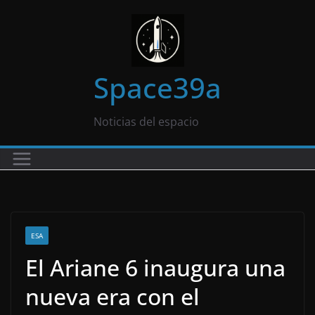
Saltar
al
contenido
Space39a
Noticias del espacio
ESA
El Ariane 6 inaugura una
nueva era con el