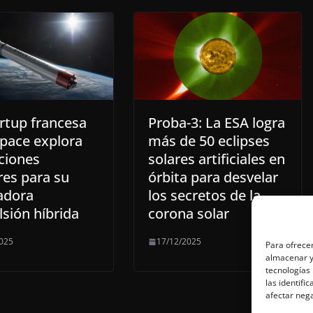
artup francesa
Proba-3: La ESA logra
pace explora
más de 50 eclipses
ciones
solares artificiales en
res para su
órbita para desvelar
adora
los secretos de la
sión híbrida
corona solar
025
17/12/2025
Para ofrecer
almacenar y/
tecnologías
las identifi
afectar nega