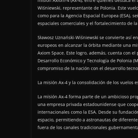
misión Axiom-4 (Ax-4), entre quienes destaca el
Wiśniewski, representante de Polonia. Este vuel
como para la Agencia Espacial Europea (ESA), se
espaciales comerciales y el fortalecimiento de l
Sławosz Uznański-Wiśniewski se convierte así e
europeos en alcanzar la órbita mediante una m
Axiom Space. Este logro, además, cuenta con el p
Desarrollo Económico y Tecnología de Polonia (MR
compromiso de la nación con el desarrollo tecnoló
La misión Ax-4 y la consolidación de los vuelos 
La misión Ax-4 forma parte de un ambicioso pro
una empresa privada estadounidense que coope
internacionales como la ESA. Desde su fundació
espacio, permitiendo a astronautas de diferentes
fuera de los canales tradicionales gubernamenta