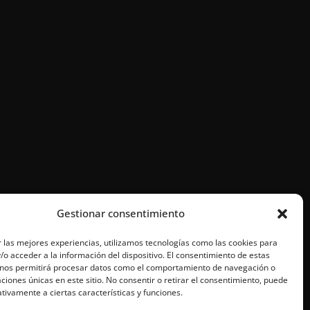
Gestionar consentimiento
 las mejores experiencias, utilizamos tecnologías como las cookies para
o acceder a la información del dispositivo. El consentimiento de estas
 nos permitirá procesar datos como el comportamiento de navegación o
caciones únicas en este sitio. No consentir o retirar el consentimiento, puede
tivamente a ciertas características y funciones.