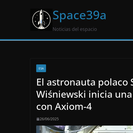
Saltar
Space39a
al
contenido
Noticias del espacio
ESA
El astronauta polaco
Wiśniewski inicia una 
con Axiom-4
26/06/2025