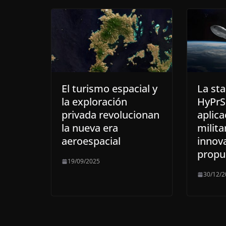
El turismo espacial y
La st
la exploración
HyPrS
privada revolucionan
aplica
la nueva era
milita
aeroespacial
innov
propul
19/09/2025
30/12/2