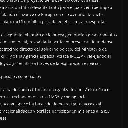
 astronauta de proyecto de la ESA, Sławosz Uznański-
o marca un hito relevante tanto para el país centroeuropeo
ñalando el avance de Europa en el escenario de vuelos
a colaboración público-privada en el sector aeroespacial.
n el segundo miembro de la nueva generación de astronautas
isión comercial, respaldada por la empresa estadounidense
atrocinio directo del gobierno polaco, del Ministerio de
iT), y de la Agencia Espacial Polaca (POLSA), reflejando el
gico y científico a través de la exploración espacial.
espaciales comerciales
grama de vuelos tripulados organizados por Axiom Space,
ra estrechamente con la NASA y con agencias
n, Axiom Space ha buscado democratizar el acceso al
 nacionalidades y perfiles participar en misiones a la ISS
les.