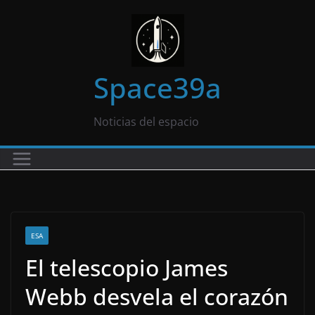
Saltar
al
contenido
Space39a
Noticias del espacio
ESA
El telescopio James
Webb desvela el corazón