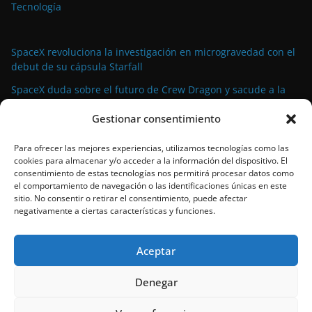
Tecnología
SpaceX revoluciona la investigación en microgravedad con el
debut de su cápsula Starfall
SpaceX duda sobre el futuro de Crew Dragon y sacude a la
industria espacial comercial
Gestionar consentimiento
La demanda militar impulsa el auge de la propulsión
avanzada para satélites de pequeño tamaño
Para ofrecer las mejores experiencias, utilizamos tecnologías como las
cookies para almacenar y/o acceder a la información del dispositivo. El
El propulsor Rubicon Velox 5N: tecnología de vanguardia para
consentimiento de estas tecnologías nos permitirá procesar datos como
satélites pequeños lista para el espacio
el comportamiento de navegación o las identificaciones únicas en este
sitio. No consentir o retirar el consentimiento, puede afectar
SpaceX bate su propio récord con el 90º lanzamiento de
negativamente a ciertas características y funciones.
Falcon 9 en 2024
Aceptar
Denegar
Copyright © 2026
Space39a
.