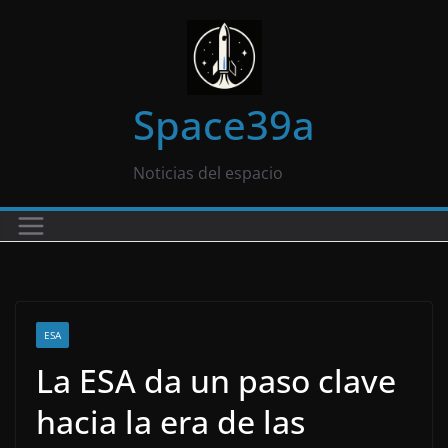
Saltar
al
contenido
Space39a
Noticias del espacio
ESA
La ESA da un paso clave
hacia la era de las