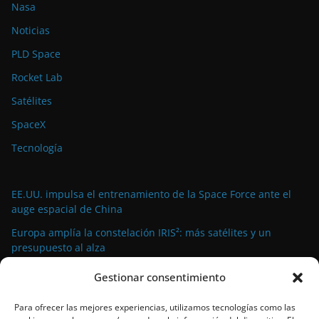
Nasa
Noticias
PLD Space
Rocket Lab
Satélites
SpaceX
Tecnología
EE.UU. impulsa el entrenamiento de la Space Force ante el
auge espacial de China
Europa amplía la constelación IRIS²: más satélites y un
presupuesto al alza
El general Stephen Whiting asume el mando de la Space
Gestionar consentimiento
Force mientras la agencia afronta una etapa clave de
expansión y profundas reformas
Para ofrecer las mejores experiencias, utilizamos tecnologías como las