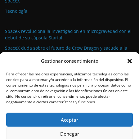
SpaceX
Tecnología
SpaceX revoluciona la investigación en microgravedad con el
debut de su cápsula Starfall
SpaceX duda sobre el futuro de Crew Dragon y sacude a la
industria espacial comercial
Gestionar consentimiento
La demanda militar impulsa el auge de la propulsión
avanzada para satélites de pequeño tamaño
Para ofrecer las mejores experiencias, utilizamos tecnologías como las
cookies para almacenar y/o acceder a la información del dispositivo. El
El propulsor Rubicon Velox 5N: tecnología de vanguardia para
consentimiento de estas tecnologías nos permitirá procesar datos como
satélites pequeños lista para el espacio
el comportamiento de navegación o las identificaciones únicas en este
sitio. No consentir o retirar el consentimiento, puede afectar
SpaceX bate su propio récord con el 90º lanzamiento de
negativamente a ciertas características y funciones.
Falcon 9 en 2024
Aceptar
Denegar