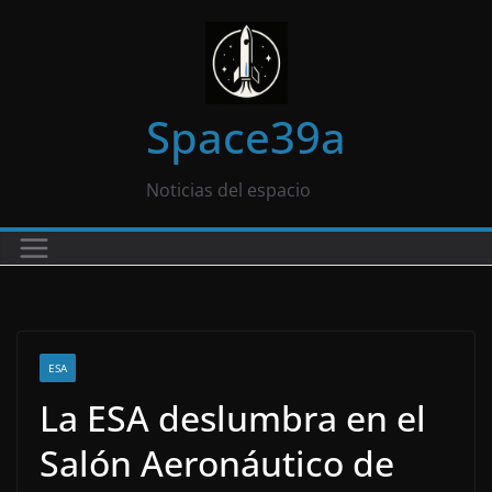
Saltar
al
contenido
Space39a
Noticias del espacio
ESA
La ESA deslumbra en el
Salón Aeronáutico de