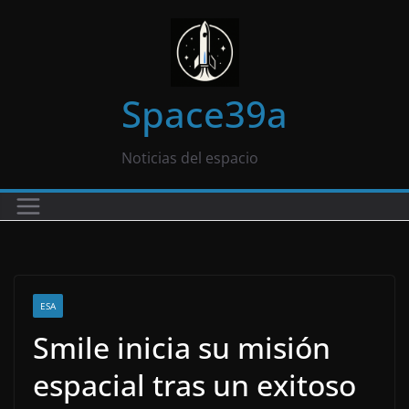
Saltar
al
contenido
Space39a
Noticias del espacio
ESA
Smile inicia su misión
espacial tras un exitoso