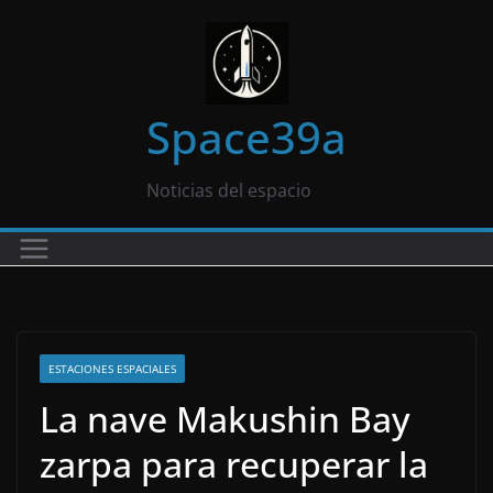
Saltar
al
contenido
Space39a
Noticias del espacio
ESTACIONES ESPACIALES
La nave Makushin Bay
zarpa para recuperar la