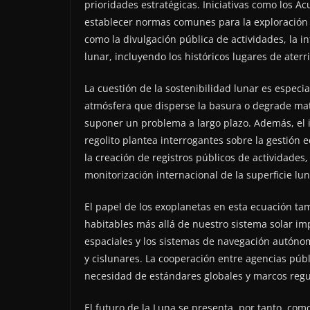
prioridades estratégicas. Iniciativas como los 
establecer normas comunes para la exploración p
como la divulgación pública de actividades, la i
lunar, incluyendo los históricos lugares de aterr
La cuestión de la sostenibilidad lunar es especia
atmósfera que disperse la basura o degrade mat
suponer un problema a largo plazo. Además, el i
regolito plantea interrogantes sobre la gestión 
la creación de registros públicos de actividades, 
monitorización internacional de la superficie lun
El papel de los exoplanetas en esta ecuación 
habitables más allá de nuestro sistema solar imp
espaciales y los sistemas de navegación autóno
y cislunares. La cooperación entre agencias púb
necesidad de estándares globales y marcos regul
El futuro de la Luna se presenta, por tanto, com