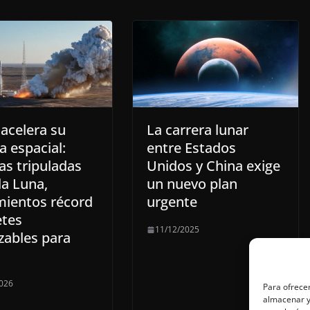
acelera su
La carrera lunar
a espacial:
entre Estados
as tripuladas
Unidos y China exige
la Luna,
un nuevo plan
mientos récord
urgente
etes
11/12/2025
izables para
026
Para ofrecer
almacenar y/