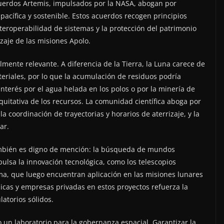
Acuerdos Artemis, impulsados por la NASA, abogan por
acífica y sostenible. Estos acuerdos recogen principios
nteroperabilidad de sistemas y la protección del patrimonio
izaje de las misiones Apolo.
lmente relevante. A diferencia de la Tierra, la Luna carece de
eriales, por lo que la acumulación de residuos podría
nterés por el agua helada en los polos o por la minería de
equitativa de los recursos. La comunidad científica aboga por
la coordinación de trayectorias y horarios de aterrizaje, y la
ar.
también es digno de mención: la búsqueda de mundos
ulsa la innovación tecnológica, como los telescopios
ma, que luego encuentran aplicación en las misiones lunares
licas y empresas privadas en estos proyectos refuerza la
atorios sólidos.
o un laboratorio para la gobernanza espacial. Garantizar la