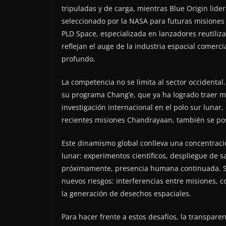
tripuladas y de carga, mientras Blue Origin lide
seleccionado por la NASA para futuras misione
PLD Space, especializada en lanzadores reutilizab
reflejan el auge de la industria espacial comerci
profundo.
La competencia no se limita al sector occident
su programa Chang’e, que ya ha logrado traer mu
investigación internacional en el polo sur lunar,
recientes misiones Chandrayaan, también se pos
Este dinamismo global conlleva una concentració
lunar: experimentos científicos, despliegue de sa
próximamente, presencia humana continuada. Si
nuevos riesgos: interferencias entre misiones, c
la generación de desechos espaciales.
Para hacer frente a estos desafíos, la transpare