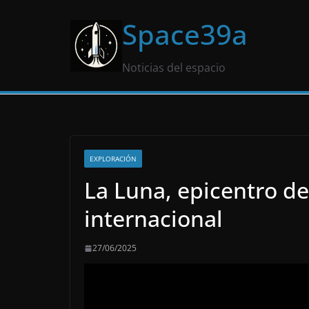
Saltar
Space39a
al
contenido
Noticias del espacio
EXPLORACIÓN
La Luna, epicentro de
internacional
27/06/2025