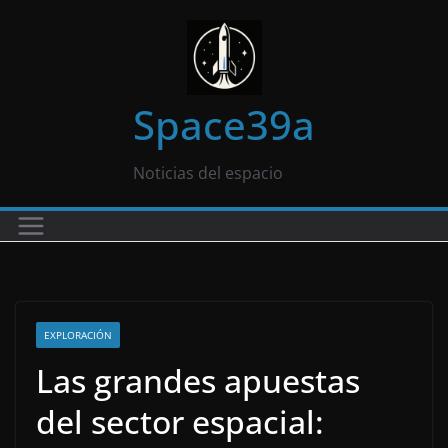
Saltar
al
contenido
Space39a
Noticias del espacio
EXPLORACIÓN
Las grandes apuestas
del sector espacial: