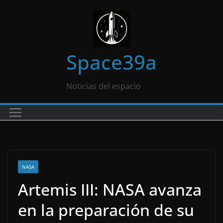
Saltar
al
contenido
Space39a
Noticias del espacio
NASA
Artemis III: NASA avanza
en la preparación de su