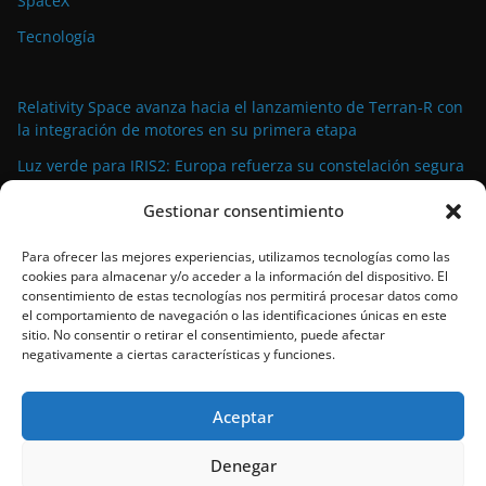
SpaceX
Tecnología
Relativity Space avanza hacia el lanzamiento de Terran-R con
la integración de motores en su primera etapa
Luz verde para IRIS2: Europa refuerza su constelación segura
con más satélites y presupuesto
Gestionar consentimiento
El rover Perseverance de la NASA recorre Marte guiado casi
en su totalidad por inteligencia artificial
Para ofrecer las mejores experiencias, utilizamos tecnologías como las
cookies para almacenar y/o acceder a la información del dispositivo. El
SpaceX lanza una nueva misión Starlink desde California para
consentimiento de estas tecnologías nos permitirá procesar datos como
expandir su megaconstelación
el comportamiento de navegación o las identificaciones únicas en este
sitio. No consentir o retirar el consentimiento, puede afectar
El futuro incierto de Ariane 6: la ESA cancela las mejoras tras
negativamente a ciertas características y funciones.
el Consejo Ministerial de 2025
Aceptar
Denegar