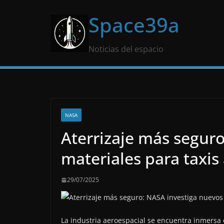
Saltar
Space39a
al
contenido
Noticias del espacio
NASA
Aterrizaje más segur
materiales para taxis
29/07/2025
La industria aeroespacial se encuentra inmersa e