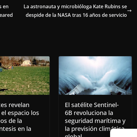
s en
La astronauta y microbióloga Kate Rubins se
heared
despide de la NASA tras 16 años de servicio
tes revelan
El satélite Sentinel-
el espacio los
6B revoluciona la
os de la
seguridad marítima y
ntesis en la
la previsión climática
global