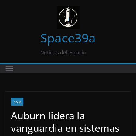
Saltar
al
contenido
Space39a
Noticias del espacio
NASA
Auburn lidera la
vanguardia en sistemas