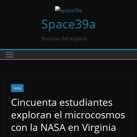
Saltar
al
Space39a
contenido
Noticias del espacio
NASA
Cincuenta estudiantes
exploran el microcosmos
con la NASA en Virginia