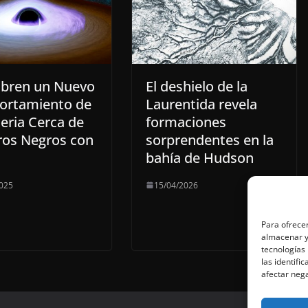
bren un Nuevo
El deshielo de la
rtamiento de
Laurentida revela
eria Cerca de
formaciones
ros Negros con
sorprendentes en la
bahía de Hudson
025
15/04/2026
Para ofrecer
almacenar y/
tecnologías
las identifi
afectar nega