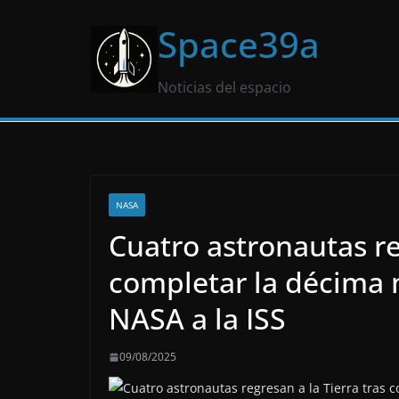
Saltar
Space39a
al
contenido
Noticias del espacio
NASA
Cuatro astronautas re
completar la décima 
NASA a la ISS
09/08/2025