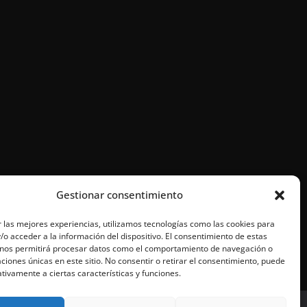
Gestionar consentimiento
 las mejores experiencias, utilizamos tecnologías como las cookies para
o acceder a la información del dispositivo. El consentimiento de estas
 nos permitirá procesar datos como el comportamiento de navegación o
caciones únicas en este sitio. No consentir o retirar el consentimiento, puede
tivamente a ciertas características y funciones.