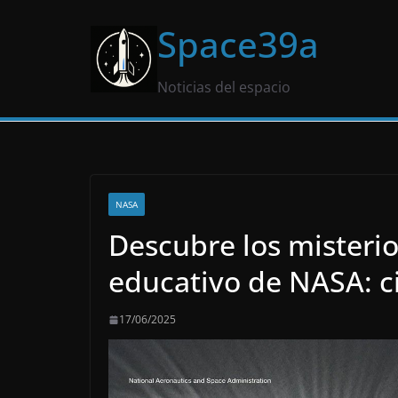
Saltar
Space39a
al
contenido
Noticias del espacio
NASA
Descubre los misterio
educativo de NASA: ci
17/06/2025