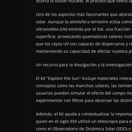
ocurra la fusión nuclear, el proceso que libera l
Uno de los aspectos más fascinantes que aborda e
solar. Aunque la atmósfera terrestre actúa como
ultravioleta (UV) emitida por el Sol, una fracción
superficie, provocando quemaduras solares incl
que los rayos UV son capaces de dispersarse y re
manteniendo su capacidad de afectar nuestra pi
Un recurso para la divulgación y la investigación
El kit “Explore the Sun” incluye materiales inte
conceptos como las manchas solares, las tormenta
usuarios pueden simular el efecto del campo mag
experimentar con filtros para observar las distin
Además, el kit ayuda a contextualizar la importan
quien en el siglo XVII utilizó un telescopio par
como el Observatorio de Dinámica Solar (SDO) o l