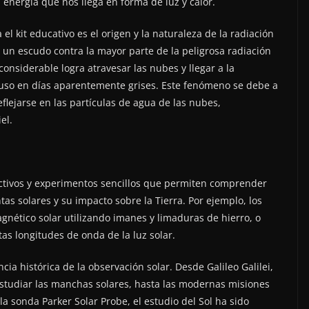
a energía que nos llega en forma de luz y calor.
l kit educativo es el origen y la naturaleza de la radiación
 un escudo contra la mayor parte de la peligrosa radiación
 considerable logra atravesar las nubes y llegar a la
uso en días aparentemente grises. Este fenómeno se debe a
flejarse en las partículas de agua de las nubes,
el.
ractivos y experimentos sencillos que permiten comprender
s solares y su impacto sobre la Tierra. Por ejemplo, los
nético solar utilizando imanes y limaduras de hierro, o
tas longitudes de onda de la luz solar.
cia histórica de la observación solar. Desde Galileo Galilei,
a estudiar las manchas solares, hasta las modernas misiones
a sonda Parker Solar Probe, el estudio del Sol ha sido