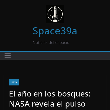
Saltar
al
contenido
Space39a
Noticias del espacio
NASA
El año en los bosques:
NASA revela el pulso