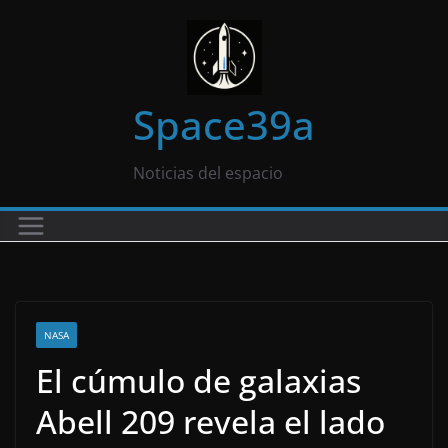
Saltar
al
contenido
Space39a
Noticias del espacio
NASA
El cúmulo de galaxias
Abell 209 revela el lado