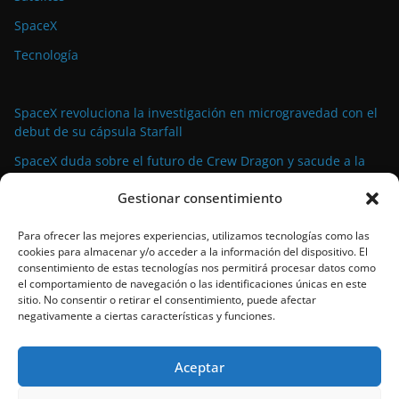
SpaceX
Tecnología
SpaceX revoluciona la investigación en microgravedad con el
debut de su cápsula Starfall
SpaceX duda sobre el futuro de Crew Dragon y sacude a la
industria espacial comercial
Gestionar consentimiento
La demanda militar impulsa el auge de la propulsión
avanzada para satélites de pequeño tamaño
Para ofrecer las mejores experiencias, utilizamos tecnologías como las
cookies para almacenar y/o acceder a la información del dispositivo. El
El propulsor Rubicon Velox 5N: tecnología de vanguardia para
consentimiento de estas tecnologías nos permitirá procesar datos como
satélites pequeños lista para el espacio
el comportamiento de navegación o las identificaciones únicas en este
sitio. No consentir o retirar el consentimiento, puede afectar
SpaceX bate su propio récord con el 90º lanzamiento de
negativamente a ciertas características y funciones.
Falcon 9 en 2024
Aceptar