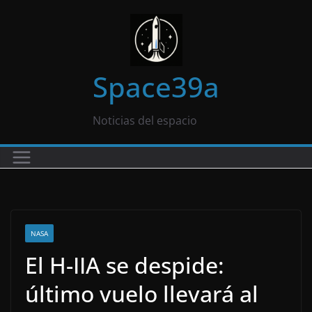
Saltar
al
contenido
Space39a
Noticias del espacio
NASA
El H-IIA se despide:
último vuelo llevará al