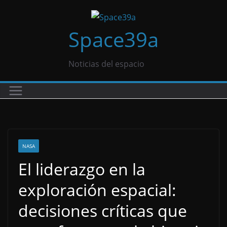
Saltar
al
Space39a
contenido
Noticias del espacio
NASA
El liderazgo en la
exploración espacial:
decisiones críticas que