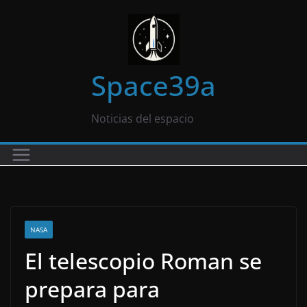
Saltar
al
contenido
Space39a
Noticias del espacio
NASA
El telescopio Roman se
prepara para