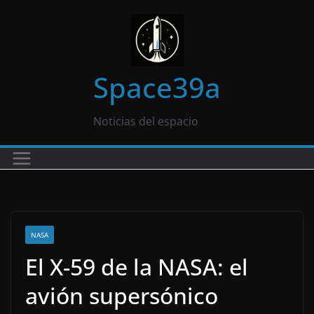
Saltar
al
contenido
Space39a
Noticias del espacio
NASA
El X-59 de la NASA: el
avión supersónico