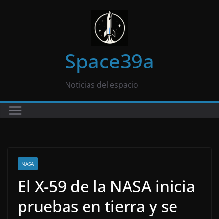
Saltar
al
contenido
Space39a
Noticias del espacio
NASA
El X-59 de la NASA inicia
pruebas en tierra y se