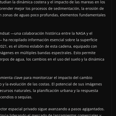
studian la dinámica costera y el impacto de las mareas en los
render mejor los procesos de sedimentación, la erosión de
 en zonas de aguas poco profundas, elementos fundamentales
andsat —una colaboración histórica entre la NASA y el
— ha recopilado información esencial sobre la superficie
2021, es el último eslabón de esta cadena, equipado con
imágenes en múltiples bandas espectrales. Esto permite
erpos de agua, los cambios en el uso del suelo y la dinámica
ramienta clave para monitorizar el impacto del cambio
o y la evolución de las costas. El potencial de sus imágenes
ecursos naturales, la planificación urbana y la respuesta
ncendios o sequías.
sector espacial privado sigue avanzando a pasos agigantados.
tinúa liderando el mercado de lanzamientos comerciales y