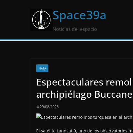
Saltar
Space39a
al
contenido
Noticias del espacio
NASA
Espectaculares remol
archipiélago Buccane
29/08/2025
El satélite Landsat 9, uno de los observatorios 