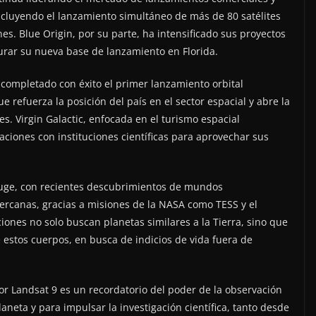
incluyendo el lanzamiento simultáneo de más de 80 satélites
es. Blue Origin, por su parte, ha intensificado sus proyectos
gurar su nueva base de lanzamiento en Florida.
completado con éxito el primer lanzamiento orbital
 refuerza la posición del país en el sector espacial y abre la
es. Virgin Galactic, enfocada en el turismo espacial
aciones con instituciones científicas para aprovechar sus
 auge, con recientes descubrimientos de mundos
cercanas, gracias a misiones de la NASA como TESS y el
iones no solo buscan planetas similares a la Tierra, sino que
estos cuerpos, en busca de indicios de vida fuera de
r Landsat 9 es un recordatorio del poder de la observación
aneta y para impulsar la investigación científica, tanto desde