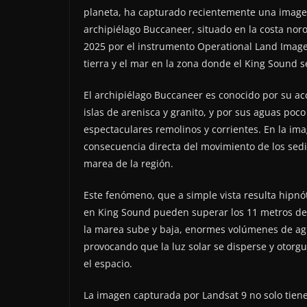
planeta, ha capturado recientemente una imagen 
archipiélago Buccaneer, situado en la costa noro
2025 por el instrumento Operational Land Imager 
tierra y el mar en la zona donde el King Sound s
El archipiélago Buccaneer es conocido por su a
islas de arenisca y granito, y por sus aguas po
espectaculares remolinos y corrientes. En la im
consecuencia directa del movimiento de los sed
marea de la región.
Este fenómeno, que a simple vista resulta hipnót
en King Sound pueden superar los 11 metros de 
la marea sube y baja, enormes volúmenes de agu
provocando que la luz solar se disperse y otorgue
el espacio.
La imagen capturada por Landsat 9 no solo tiene