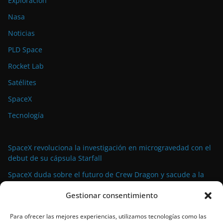
Exploración
Nasa
Noticias
PLD Space
Rocket Lab
Satélites
SpaceX
Tecnología
SpaceX revoluciona la investigación en microgravedad con el
debut de su cápsula Starfall
SpaceX duda sobre el futuro de Crew Dragon y sacude a la
industria espacial comercial
Gestionar consentimiento
La demanda militar impulsa el auge de la propulsión
avanzada para satélites de pequeño tamaño
Para ofrecer las mejores experiencias, utilizamos tecnologías como las