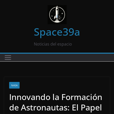
Saltar
al
contenido
Space39a
Noticias del espacio
NASA
Innovando la Formación
de Astronautas: El Papel