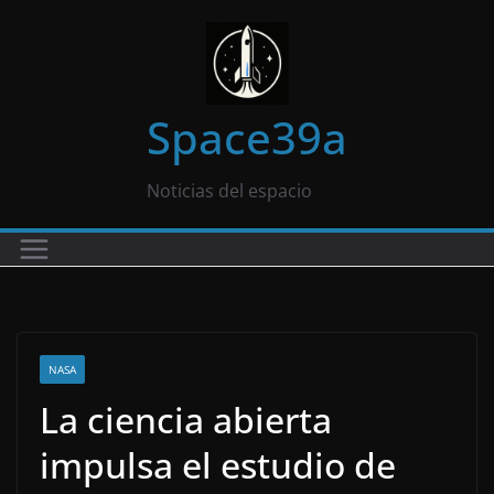
Saltar
al
contenido
Space39a
Noticias del espacio
NASA
La ciencia abierta
impulsa el estudio de