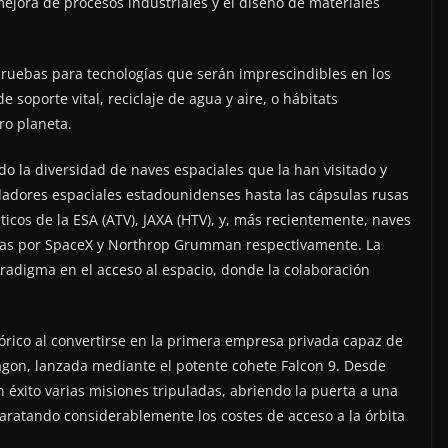
ejora de procesos industriales y el diseño de materiales
ruebas para tecnologías que serán imprescindibles en los
 soporte vital, reciclaje de agua y aire, o hábitats
ro planeta.
do la diversidad de naves espaciales que la han visitado y
adores espaciales estadounidenses hasta las cápsulas rusas
icos de la ESA (ATV), JAXA (HTV), y, más recientemente, naves
das por SpaceX y Northrop Grumman respectivamente. La
aradigma en el acceso al espacio, donde la colaboración
órico al convertirse en la primera empresa privada capaz de
agon, lanzada mediante el potente cohete Falcon 9. Desde
 éxito varias misiones tripuladas, abriendo la puerta a una
aratando considerablemente los costes de acceso a la órbita