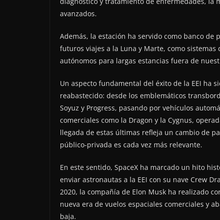
diagnóstico y tratamiento de enfermedades, la m
avanzados.
Además, la estación ha servido como banco de p
futuros viajes a la Luna y Marte, como sistemas de
autónomos para largas estancias fuera de nuest
Un aspecto fundamental del éxito de la EEI ha si
reabastecido: desde los emblemáticos transbord
Soyuz y Progress, pasando por vehículos automát
comerciales como la Dragon y la Cygnus, opera
llegada de estas últimas refleja un cambio de p
público-privada es cada vez más relevante.
En este sentido, SpaceX ha marcado un hito hist
enviar astronautas a la EEI con su nave Crew Dr
2020, la compañía de Elon Musk ha realizado con
nueva era de vuelos espaciales comerciales y ab
baja.