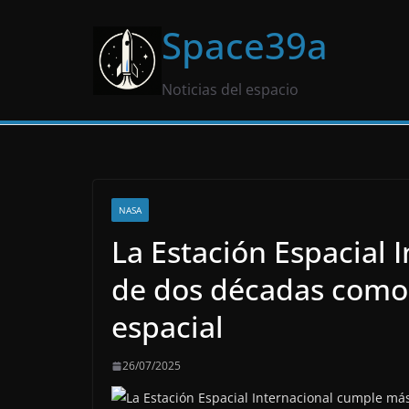
Saltar
Space39a
al
contenido
Noticias del espacio
NASA
La Estación Espacial
de dos décadas como 
espacial
26/07/2025