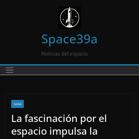
Saltar
al
contenido
Space39a
Noticias del espacio
NASA
La fascinación por el
espacio impulsa la