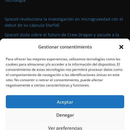
Tecnología
SpaceX revoluciona la investigación en microgravedad con el
debut de su cápsula Starfall
SpaceX duda sobre el futuro de Crew Dragon y sacude a la
industria espacial comercial
Gestionar consentimiento
La demanda militar impulsa el auge de la propulsión
avanzada para satélites de pequeño tamaño
Para ofrecer las mejores experiencias, utilizamos tecnologías como las
cookies para almacenar y/o acceder a la información del dispositivo. El
El propulsor Rubicon Velox 5N: tecnología de vanguardia para
consentimiento de estas tecnologías nos permitirá procesar datos como
satélites pequeños lista para el espacio
el comportamiento de navegación o las identificaciones únicas en este
sitio. No consentir o retirar el consentimiento, puede afectar
SpaceX bate su propio récord con el 90º lanzamiento de
negativamente a ciertas características y funciones.
Falcon 9 en 2024
Aceptar
Denegar
Copyright © 2026
Space39a
.
Ver preferencias