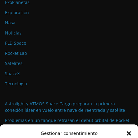
ExoPlanetas
Exploración
Nasa
Noticias
PLD Space
Rocket Lab
Satélites
SpaceX
Tecnología
Astrolight y ATMOS Space Cargo preparan la primera
conexión láser en vuelo entre nave de reentrada y satélite
Problemas en un tanque retrasan el debut orbital de Rocket
Factory Augsburg, pero la compañía mantiene la confianza
Gestionar consentimiento
Fracaso en China marca el inicio de una semana frenética de