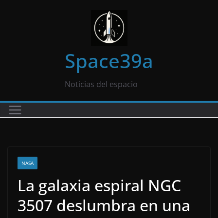
Saltar
al
contenido
Space39a
Noticias del espacio
NASA
La galaxia espiral NGC
3507 deslumbra en una