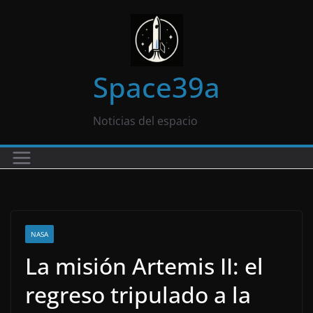
Saltar
al
contenido
Space39a
Noticias del espacio
NASA
La misión Artemis II: el
regreso tripulado a la