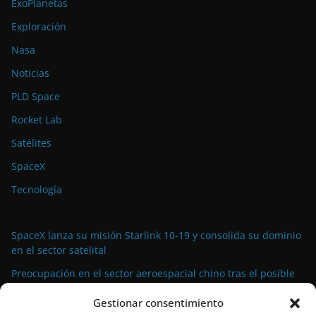
ExoPlanetas
Exploración
Nasa
Noticias
PLD Space
Rocket Lab
Satélites
SpaceX
Tecnología
SpaceX lanza su misión Starlink 10-19 y consolida su dominio
en el sector satelital
Preocupación en el sector aeroespacial chino tras el posible
fallo del motor YF-100
Gestionar consentimiento
El primer contacto: Galileo Segunda Generación da un paso