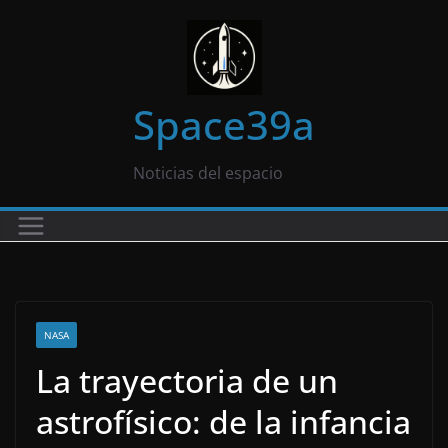
Saltar
al
contenido
Space39a
Noticias del espacio
NASA
La trayectoria de un
astrofísico: de la infancia