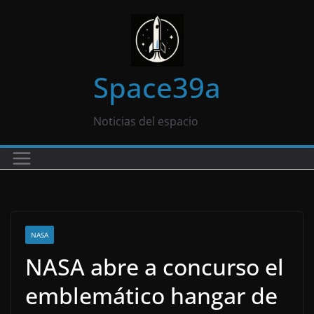
Saltar
al
contenido
Space39a
Noticias del espacio
NASA
NASA abre a concurso el
emblemático hangar de