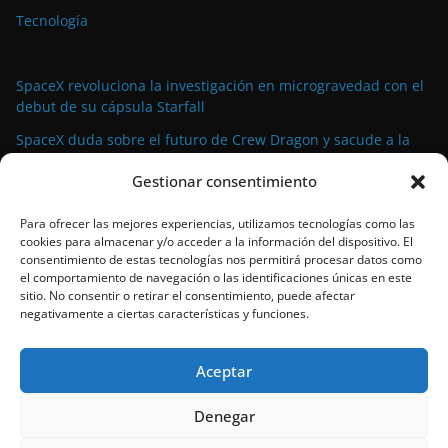
Tecnología
SpaceX revoluciona la investigación en microgravedad con el
debut de su cápsula Starfall
SpaceX duda sobre el futuro de Crew Dragon y sacude a la
industria espacial comercial
Gestionar consentimiento
La demanda militar impulsa el auge de la propulsión
avanzada para satélites de pequeño tamaño
Para ofrecer las mejores experiencias, utilizamos tecnologías como las
cookies para almacenar y/o acceder a la información del dispositivo. El
El propulsor Rubicon Velox 5N: tecnología de vanguardia para
consentimiento de estas tecnologías nos permitirá procesar datos como
satélites pequeños lista para el espacio
el comportamiento de navegación o las identificaciones únicas en este
sitio. No consentir o retirar el consentimiento, puede afectar
SpaceX bate su propio récord con el 90º lanzamiento de
negativamente a ciertas características y funciones.
Falcon 9 en 2024
Aceptar
Denegar