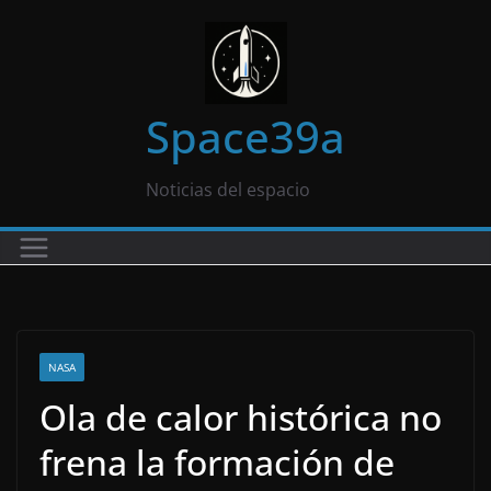
Saltar
al
contenido
Space39a
Noticias del espacio
NASA
Ola de calor histórica no
frena la formación de