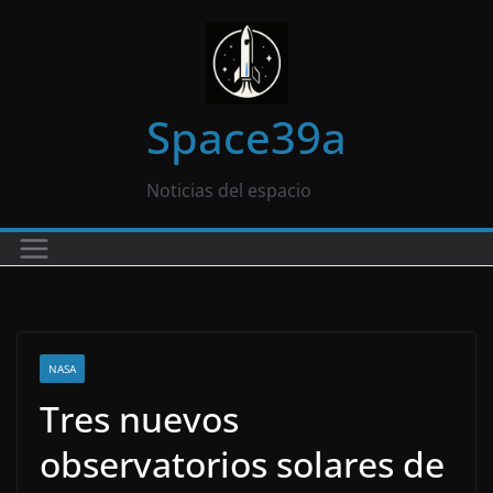
Saltar
al
contenido
Space39a
Noticias del espacio
NASA
Tres nuevos
observatorios solares de