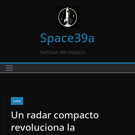
Saltar
al
contenido
Space39a
Noticias del espacio
NASA
Un radar compacto
revoluciona la