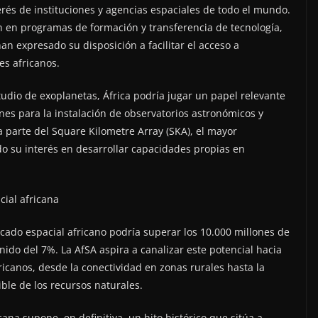
erés de instituciones y agencias espaciales de todo el mundo.
n en programas de formación y transferencia de tecnología,
 expresado su disposición a facilitar el acceso a
es africanos.
studio de exoplanetas, África podría jugar un papel relevante
ones para la instalación de observatorios astronómicos y
a parte del Square Kilometre Array (SKA), el mayor
o su interés en desarrollar capacidades propias en
ial africana
cado espacial africano podría superar los 10.000 millones de
ido del 7%. La AfSA aspira a canalizar este potencial hacia
icanos, desde la conectividad en zonas rurales hasta la
ble de los recursos naturales.
ana supone, en definitiva, un hito histórico que sitúa a