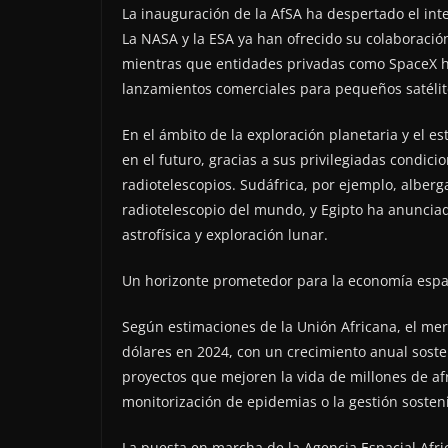
La inauguración de la AfSA ha despertado el int
La NASA y la ESA ya han ofrecido su colaboració
mientras que entidades privadas como SpaceX han
lanzamientos comerciales para pequeños satélit
En el ámbito de la exploración planetaria y el e
en el futuro, gracias a sus privilegiadas condici
radiotelescopios. Sudáfrica, por ejemplo, alberg
radiotelescopio del mundo, y Egipto ha anunciad
astrofísica y exploración lunar.
Un horizonte prometedor para la economía espac
Según estimaciones de la Unión Africana, el mer
dólares en 2024, con un crecimiento anual sosten
proyectos que mejoren la vida de millones de afr
monitorización de epidemias o la gestión sosteni
La puesta en marcha de la Agencia Espacial Afric