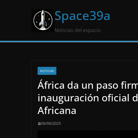
Saltar
Space39a
al
contenido
Noticias del espacio
NOTICIAS
África da un paso firm
inauguración oficial 
Africana
06/06/2025