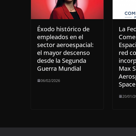
Éxodo histórico de
La Fe
empleados en el
Comer
sector aeroespacial:
Espaci
el mayor descenso
red co
desde la Segunda
incor
Guerra Mundial
Max S
Aeros
06/02/2026
Space
20/01/2