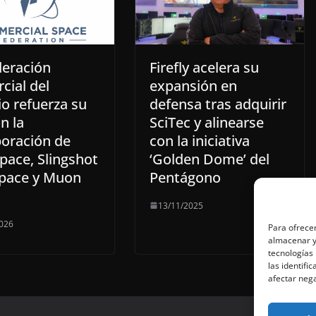
deración
Firefly acelera su
cial del
expansión en
o refuerza su
defensa tras adquirir
n la
SciTec y alinearse
poración de
con la iniciativa
pace, Slingshot
‘Golden Dome’ del
pace y Muon
Pentágono
13/11/2025
026
Para ofrecer
almacenar y/
tecnologías
las identifi
afectar nega