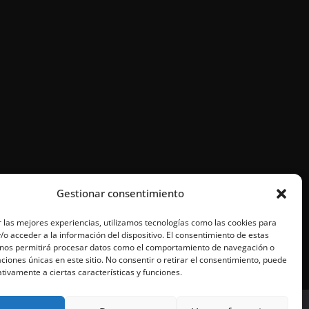
Gestionar consentimiento
 las mejores experiencias, utilizamos tecnologías como las cookies para
o acceder a la información del dispositivo. El consentimiento de estas
 nos permitirá procesar datos como el comportamiento de navegación o
caciones únicas en este sitio. No consentir o retirar el consentimiento, puede
tivamente a ciertas características y funciones.