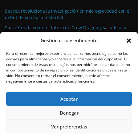
SpaceX revoluciona la investigación en microgravedad con el
debut de su cápsula Starfall
SpaceX duda sobre el futuro de Crew Dragon y sacude a la
industria espacial comercial
Gestionar consentimiento
La demanda militar impulsa el auge de la propulsión
avanzada para satélites de pequeño tamaño
Para ofrecer las mejores experiencias, utilizamos tecnologías como las
cookies para almacenar y/o acceder a la información del dispositivo. El
El propulsor Rubicon Velox 5N: tecnología de vanguardia para
consentimiento de estas tecnologías nos permitirá procesar datos como
satélites pequeños lista para el espacio
el comportamiento de navegación o las identificaciones únicas en este
sitio. No consentir o retirar el consentimiento, puede afectar
SpaceX bate su propio récord con el 90º lanzamiento de
negativamente a ciertas características y funciones.
Falcon 9 en 2024
Aceptar
Denegar
Copyright © 2026
Space39a
.
Ver preferencias