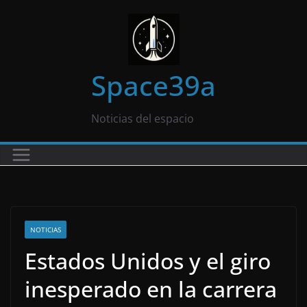
Saltar
al
contenido
Space39a
Noticias del espacio
NOTICIAS
Estados Unidos y el giro
inesperado en la carrera