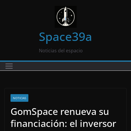
Saltar
al
contenido
Space39a
Noticias del espacio
NOTICIAS
GomSpace renueva su
financiación: el inversor