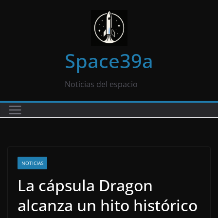
Saltar
al
contenido
Space39a
Noticias del espacio
NOTICIAS
La cápsula Dragon
alcanza un hito histórico