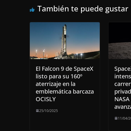
También te puede gustar
El Falcon 9 de SpaceX
SpaceX
listo para su 160º
intens
aterrizaje en la
carrer
emblemática barcaza
privad
OCISLY
NASA 
avanz
25/10/2025
11/04/2