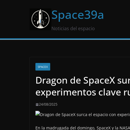
Saltar
Space39a
al
contenido
Noticias del espacio
SPACEX
Dragon de SpaceX sur
experimentos clave r
24/08/2025
En la madrugada del domingo, SpaceX y la NASA h