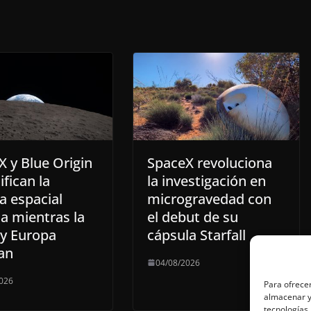
 y Blue Origin
SpaceX revoluciona
ifican la
la investigación en
a espacial
microgravedad con
a mientras la
el debut de su
y Europa
cápsula Starfall
an
04/08/2026
026
Para ofrecer
almacenar y/
tecnologías