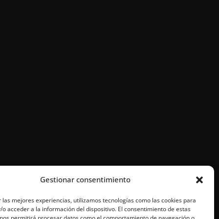
Gestionar consentimiento
 las mejores experiencias, utilizamos tecnologías como las cookies para
o acceder a la información del dispositivo. El consentimiento de estas
 nos permitirá procesar datos como el comportamiento de navegación o