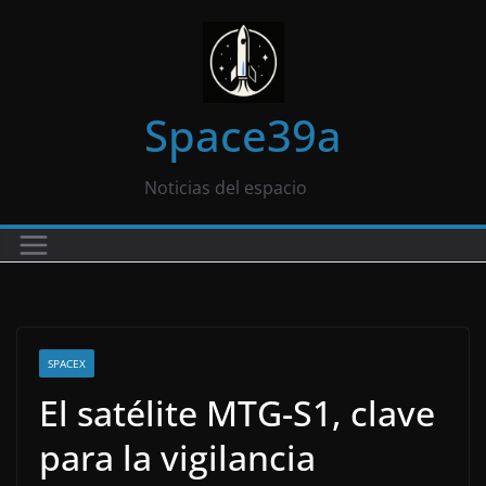
Saltar
al
contenido
Space39a
Noticias del espacio
SPACEX
El satélite MTG-S1, clave
para la vigilancia