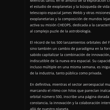
Mientras tanto, en el ámbito de la exploración c
el estudio de exoplanetas y la búsqueda de vida
telescopio espacial James Webb y otras misione
exoplanetarias y la composición de mundos leja
activa su misión CHEOPS, dedicada a la caracter
al complejo puzle de la astrobiología.
El récord de los 500 lanzamientos orbitales del 
sino también un cambio de paradigma en la for
sabido capitalizar la combinación de innovación,
indiscutible de la nueva era espacial. Su capa
incluso múltiple en una misma semana, es inigua
de la industria, tanto pública como privada.
En definitiva, mientras el sector aeroespacial m
marcando el ritmo con hitos que parecían inalca
orbital número 500, inscribe una página dorada 
constancia, la innovación y la colaboración inte
allá de nuestro planeta.