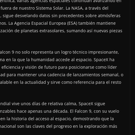
ientífica, varias agencias espaciales continúan avanzando en
 fuera de nuestro Sistema Solar. La NASA, a través del
s, sigue desvelando datos sin precedentes sobre atmósferas
nos. La Agencia Espacial Europea (ESA) también mantiene
ización de planetas extrasolares, sumando así nuevas piezas
Falcon 9 no solo representa un logro técnico impresionante,
ma en la que la humanidad accede al espacio. SpaceX ha
 eficiencia y visión de futuro para posicionarse como líder
cidad para mantener una cadencia de lanzamientos semanal, o
lable en la actualidad y sirve como referencia para el resto
undial vive unos días de relativa calma, SpaceX sigue
nzables hace apenas una década. El Falcon 9, con su vuelo
en la historia del acceso al espacio, demostrando que la
rnacional son las claves del progreso en la exploración más