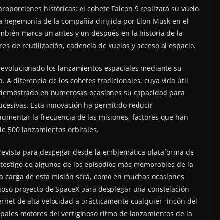
oporciones históricas: el cohete Falcon 9 realizará su vuelo
 la hegemonía de la compañía dirigida por Elon Musk en el
mbién marca un antes y un después en la historia de la
es de reutilización, cadencia de vuelos y acceso al espacio.
 revolucionado los lanzamientos espaciales mediante su
. A diferencia de los cohetes tradicionales, cuya vida útil
ha demostrado en numerosas ocasiones su capacidad para
sucesivas. Esta innovación ha permitido reducir
 aumentar la frecuencia de las misiones, factores que han
de 500 lanzamientos orbitales.
prevista para despegar desde la emblemática plataforma de
 testigo de algunos de los episodios más memorables de la
 La carga de esta misión será, como en muchas ocasiones
bicioso proyecto de SpaceX para desplegar una constelación
ernet de alta velocidad a prácticamente cualquier rincón del
ipales motores del vertiginoso ritmo de lanzamientos de la