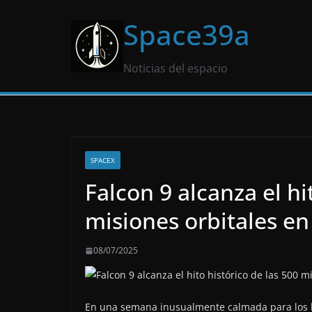
Saltar
Space39a
al
contenido
Noticias del espacio
SPACEX
Falcon 9 alcanza el hi
misiones orbitales e
08/07/2025
En una semana inusualmente calmada para los la