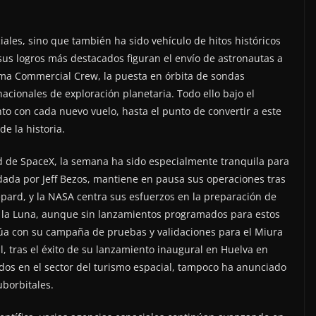
iales, sino que también ha sido vehículo de hitos históricos
 sus logros más destacados figuran el envío de astronautas a
rama Commercial Crew, la puesta en órbita de sondas
rnacionales de exploración planetaria. Todo ello bajo el
o con cada nuevo vuelo, hasta el punto de convertir a este
e la historia.
ad de SpaceX, la semana ha sido especialmente tranquila para
ndada por Jeff Bezos, mantiene en pausa sus operaciones tras
epard, y la NASA centra sus esfuerzos en la preparación de
 a la Luna, aunque sin lanzamientos programados para estos
núa con su campaña de pruebas y validaciones para el Miura
, tras el éxito de su lanzamiento inaugural en Huelva en
cados en el sector del turismo espacial, tampoco ha anunciado
uborbitales.