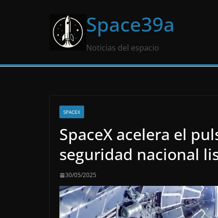
Saltar
Space39a
al
contenido
Noticias del espacio
SPACEX
SpaceX acelera el pul
seguridad nacional li
30/05/2025