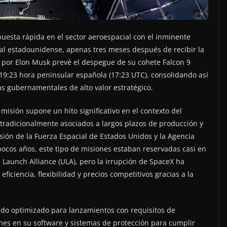
uesta rápida en el sector aeroespacial con el inminente
l estadounidense, apenas tres meses después de recibir la
a por Elon Musk prevé el despegue de su cohete Falcon 9
19:23 hora peninsular española (17:23 UTC), consolidando así
as gubernamentales de alto valor estratégico.
isión supone un hito significativo en el contexto del
 tradicionalmente asociados a largos plazos de producción y
sión de la Fuerza Espacial de Estados Unidos y la Agencia
ocos años, este tipo de misiones estaban reservadas casi en
 Launch Alliance (ULA), pero la irrupción de SpaceX ha
ciencia, flexibilidad y precios competitivos gracias a la
 sido optimizado para lanzamientos con requisitos de
nes en su software y sistemas de protección para cumplir