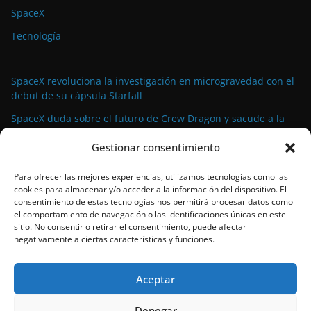
SpaceX
Tecnología
SpaceX revoluciona la investigación en microgravedad con el
debut de su cápsula Starfall
SpaceX duda sobre el futuro de Crew Dragon y sacude a la
industria espacial comercial
Gestionar consentimiento
La demanda militar impulsa el auge de la propulsión
avanzada para satélites de pequeño tamaño
Para ofrecer las mejores experiencias, utilizamos tecnologías como las
cookies para almacenar y/o acceder a la información del dispositivo. El
El propulsor Rubicon Velox 5N: tecnología de vanguardia para
consentimiento de estas tecnologías nos permitirá procesar datos como
satélites pequeños lista para el espacio
el comportamiento de navegación o las identificaciones únicas en este
sitio. No consentir o retirar el consentimiento, puede afectar
SpaceX bate su propio récord con el 90º lanzamiento de
negativamente a ciertas características y funciones.
Falcon 9 en 2024
Aceptar
Denegar