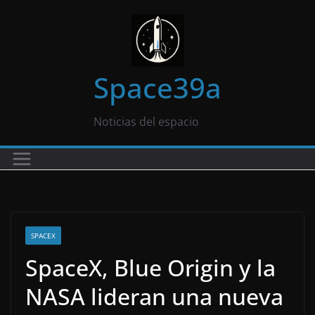
Saltar
al
contenido
Space39a
Noticias del espacio
SPACEX
SpaceX, Blue Origin y la
NASA lideran una nueva