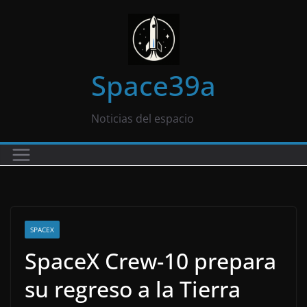
Saltar
al
contenido
Space39a
Noticias del espacio
SPACEX
SpaceX Crew-10 prepara
su regreso a la Tierra