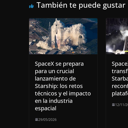
También te puede gustar
SpaceX se prepara
SpaceX
para un crucial
trans
lanzamiento de
Starba
Starship: los retos
reconf
técnicos y el impacto
plata
en la industria
12/11/2
espacial
29/05/2026