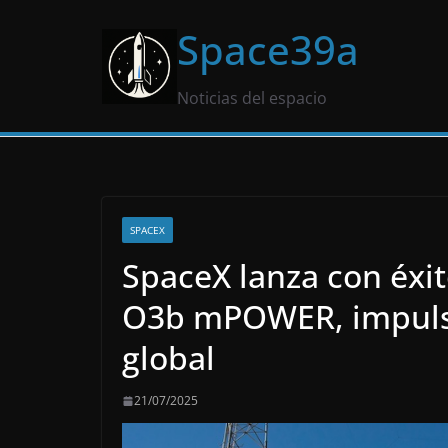
Saltar
Space39a
al
contenido
Noticias del espacio
SPACEX
SpaceX lanza con éxito
O3b mPOWER, impulsa
global
21/07/2025