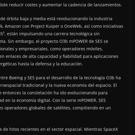
dole reducir costes y aumentar la cadencia de lanzamientos.
s de órbita baja y media está revolucionando la industria
k, Amazon con Project Kuiper o OneWeb, así como iniciativas
IS², están impulsando una carrera tecnológica sin
neta. Sin embargo, el proyecto O3b mPOWER de SES se
ucionales y empresariales, como operadores móviles,
n enlaces de alta capacidad y fiabilidad para aplicaciones
ergéticas hasta la defensa y la educación.
entre Boeing y SES para el desarrollo de la tecnología O3b ha
eroespacial tradicional y la nueva economía del espacio. El
e entonces la constelación ha ido evolucionando para
ad en la economía digital. Con la serie mPOWER, SES
es operadores globales de satélites, compitiendo en un
 de hitos recientes en el sector espacial. Mientras SpaceX