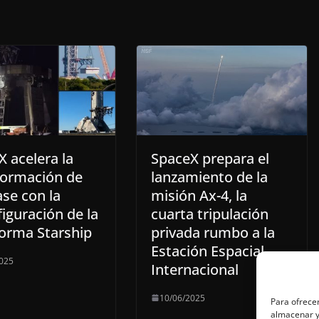
 acelera la
SpaceX prepara el
formación de
lanzamiento de la
se con la
misión Ax-4, la
iguración de la
cuarta tripulación
forma Starship
privada rumbo a la
Estación Espacial
025
Internacional
10/06/2025
Para ofrecer
almacenar y/