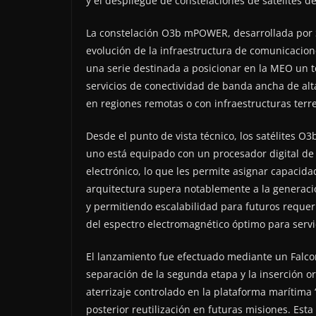
y el despliegue de constelaciones de satélites d
La constelación O3b mPOWER, desarrollada por S
evolución de la infraestructura de comunicacione
una serie destinada a posicionar en la MEO un t
servicios de conectividad de banda ancha de alta
en regiones remotas o con infraestructuras terre
Desde el punto de vista técnico, los satélites 
uno está equipado con un procesador digital de
electrónico, lo que les permite asignar capacid
arquitectura supera notablemente a la generaci
y permitiendo escalabilidad para futuros requer
del espectro electromagnético óptimo para servic
El lanzamiento fue efectuado mediante un Falcon 
separación de la segunda etapa y la inserción orb
aterrizaje controlado en la plataforma marítima “
posterior reutilización en futuras misiones. Est