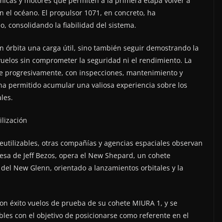
ámicas y motores que permiten a la primera etapa volver a
en el océano. El propulsor 1071, en concreto, ha
 consolidando la fiabilidad del sistema.
en órbita una carga útil, sino también seguir demostrando la
vuelos sin comprometer la seguridad ni el rendimiento. La
ose progresivamente, con inspecciones, mantenimiento y
 ha permitido acumular una valiosa experiencia sobre los
les.
ilización
reutilizables, otras compañías y agencias espaciales observan
resa de Jeff Bezos, opera el New Shepard, un cohete
o del New Glenn, orientado a lanzamientos orbitales y la
on éxito vuelos de prueba de su cohete MIURA 1, y se
ables con el objetivo de posicionarse como referente en el