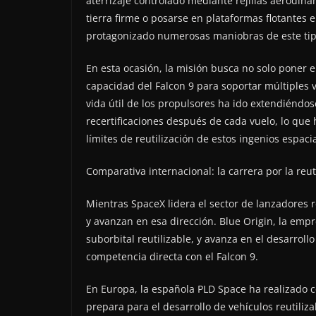
aterrizaje controlado mediante rejillas aerodin
tierra firme o posarse en plataformas flotantes 
protagonizado numerosas maniobras de este tipo,
En esta ocasión, la misión busca no solo poner 
capacidad del Falcon 9 para soportar múltiples 
vida útil de los propulsores ha ido extendiénd
recertificaciones después de cada vuelo, lo que
límites de reutilización de estos ingenios espacia
Comparativa internacional: la carrera por la reut
Mientras SpaceX lidera el sector de lanzadores 
y avanzan en esa dirección. Blue Origin, la emp
suborbital reutilizable, y avanza en el desarroll
competencia directa con el Falcon 9.
En Europa, la española PLD Space ha realizado c
prepara para el desarrollo de vehículos reutiliz