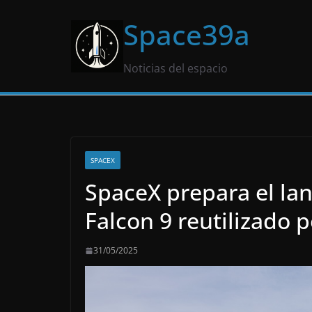
Saltar
Space39a
al
contenido
Noticias del espacio
SPACEX
SpaceX prepara el la
Falcon 9 reutilizado p
31/05/2025