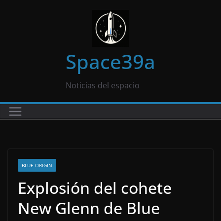
Saltar
al
contenido
Space39a
Noticias del espacio
BLUE ORIGIN
Explosión del cohete
New Glenn de Blue