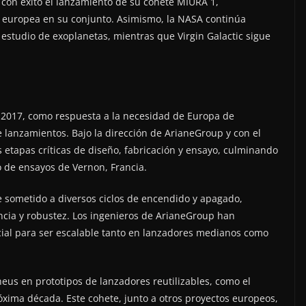
con éxito el lanzamiento de su cohete MIURA 1,
l europea en su conjunto. Asimismo, la NASA continúa
 estudio de exoplanetas, mientras que Virgin Galactic sigue
 2017, como respuesta a la necesidad de Europa de
 lanzamientos. Bajo la dirección de ArianeGroup y con el
 etapas críticas de diseño, fabricación y ensayo, culminando
 de ensayos de Vernon, Francia.
 sometido a diversos ciclos de encendido y apagado,
cia y robustez. Los ingenieros de ArianeGroup han
ncial para ser escalable tanto en lanzadores medianos como
heus en prototipos de lanzadores reutilizables, como el
óxima década. Este cohete, junto a otros proyectos europeos,