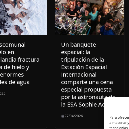
scomunal
Un banquete
elo en
espacial: la
landia fractura
tripulación de la
a de hielo y
Estación Espacial
a enormes
Internacional
les de agua
comparte una cena
especial propuesta
025
por la astronauta de
la ESA Sophie Adenot
27/04/2026
Para ofrecer
almacenar y/
tecnologías