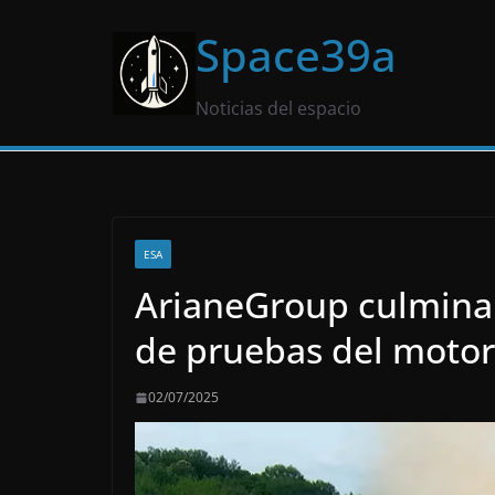
Saltar
Space39a
al
contenido
Noticias del espacio
ESA
ArianeGroup culmina 
de pruebas del motor
02/07/2025