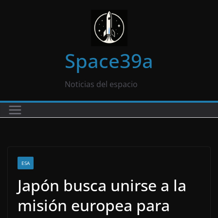
Saltar
al
contenido
Space39a
Noticias del espacio
ESA
Japón busca unirse a la
misión europea para