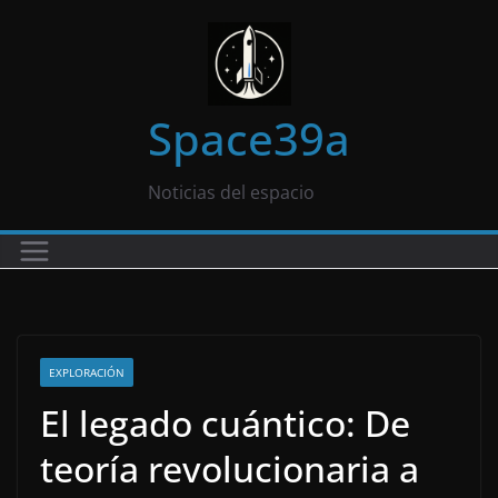
Saltar
al
contenido
Space39a
Noticias del espacio
EXPLORACIÓN
El legado cuántico: De
teoría revolucionaria a